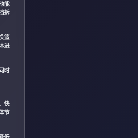
他能
挡拆
投篮
体进
同时
、快
体节
降低