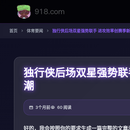
首页
体育要闻
独行侠后场双星强势联手 进攻效率创赛季
独行侠后场双星强势联
潮
3个月前
60 阅读
好的，我会按照你的要求生成一篇完整的文章