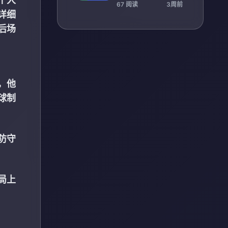
个人
单确定
67 阅读
3周前
详细
后场
，他
球制
防守
局上