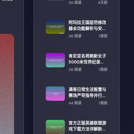
拼搏斩获亚军佳绩
30 阅读
4天前
阿玛拉王国惩罚修改
器全功能解析与安装
使用攻略大全最新下
36 阅读
1周前
载指南
肯尼亚名将刷新女子
5000米世界纪录引
发田径格局震荡与时
38 阅读
1周前
代新篇章开启
满哥日常生活智慧与
赛场严苛指导并行的
全能教练故事
44 阅读
1周前
官方正版英雄联盟游
戏下载方法详解新手