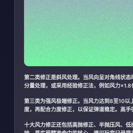
第二类修正是斜风处理。当风向呈对角线状态
分量处理，或采用经验修正法，例如风力×1.
第三类为强风极端修正。当风力达到8至10以
度，再配合力度修正，以保证弹道稳定。高手
十大风力修正还包括高抛修正、半抛压风、低