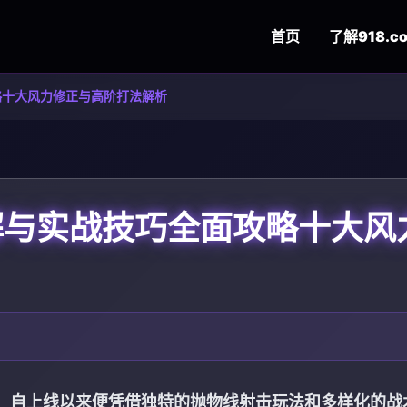
首页
了解
918.c
略十大风力修正与高阶打法解析
解与实战技巧全面攻略十大风
，自上线以来便凭借独特的抛物线射击玩法和多样化的战