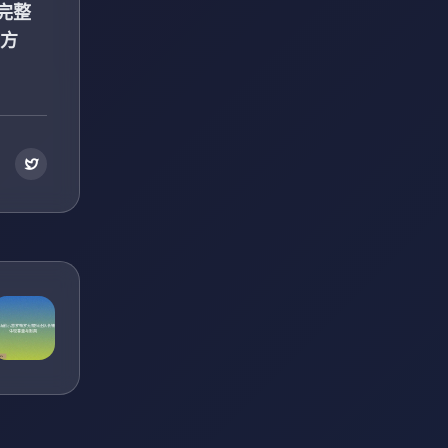
完整
维方