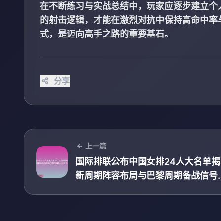
在不断练习与实战总结中，玩家应逐步建立个
的射击逻辑，才能在激烈对抗中保持高命中率
式，是迈向高手之路的重要基石。
分享
上一篇
国际排联公布中国女排24人大名单揭
新周期阵容布局与巴黎周期备战信号
析