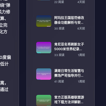
拼搏斩获亚军佳绩
22 阅读
4天前
绕“弹
风力修
阿玛拉王国惩罚修改
换算、
器全功能解析与安装
立完
使用攻略大全最新下
30 阅读
6天前
化方
载指南
肯尼亚名将刷新女子
5000米世界纪录引
发田径格局震荡与时
33 阅读
1周前
0度偏
代新篇章开启
降低计
满哥日常生活智慧与
赛场严苛指导并行的
全能教练故事
41 阅读
1周前
距离，
。通过
官方正版英雄联盟游
戏下载方法详解新手