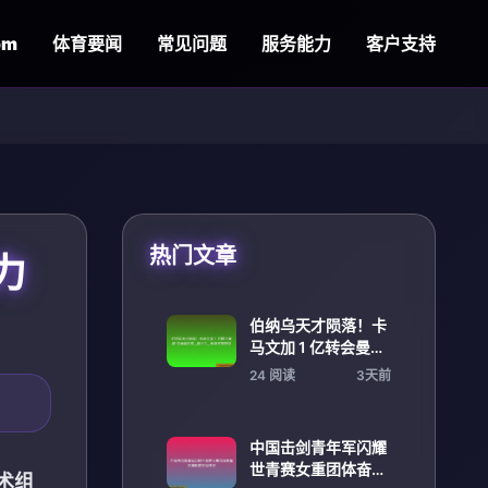
om
体育要闻
常见问题
服务能力
客户支持
热门文章
力
伯纳乌天才陨落！卡
马文加 1 亿转会曼城
瓜迪奥拉成 _救世主_
24 阅读
3天前
再造逆袭神话
中国击剑青年军闪耀
世青赛女重团体奋勇
术组