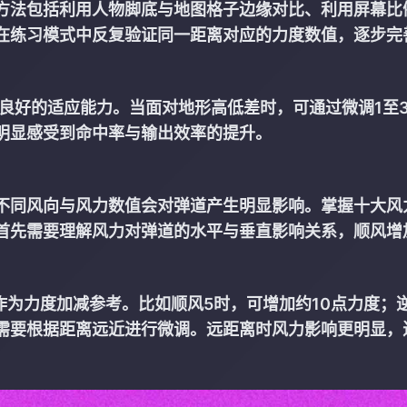
方法包括利用人物脚底与地图格子边缘对比、利用屏幕比
在练习模式中反复验证同一距离对应的力度数值，逐步完
良好的适应能力。当面对地形高低差时，可通过微调1至
明显感受到命中率与输出效率的提升。
不同风向与风力数值会对弹道产生明显影响。掌握十大风
首先需要理解风力对弹道的水平与垂直影响关系，顺风增
5”作为力度加减参考。比如顺风5时，可增加约10点力度；
需要根据距离远近进行微调。远距离时风力影响更明显，