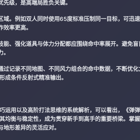
优先级，是高端局胜负关键。
区域。例如双人同时使用65度标准压制同一目标，可迅
作效率更高。
技能、强化道具与体力分配都应围绕命中率展开。避免盲
力。
通过记录不同地图、不同风力组合的命中数据，不断优化
，形成条件反射式精准输出。
技巧运用以及高阶打法思维的系统解析，可以看出，《弹
因其均衡与稳定性，成为贯穿新手到高手的重要桥梁。掌
与地形差异的灵活应对。