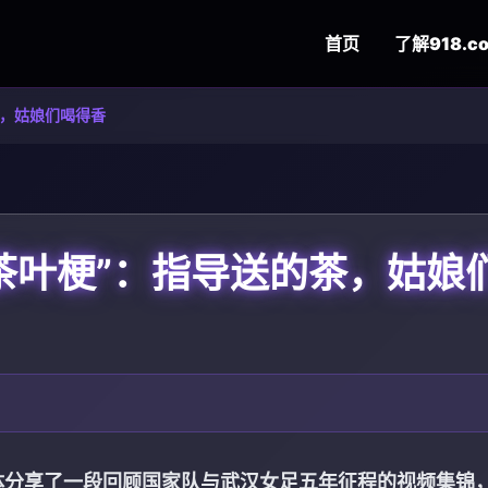
首页
了解
918.c
茶，姑娘们喝得香
茶叶梗”：指导送的茶，姑娘
交媒体分享了一段回顾国家队与武汉女足五年征程的视频集锦