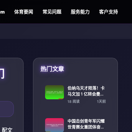
om
体育要闻
常见问题
服务能力
客户支持
热门文章
们
伯纳乌天才陨落！卡
马文加 1 亿转会曼城
瓜迪奥拉成 _救世主_
18 阅读
1天前
再造逆袭神话
中国击剑青年军闪耀
世青赛女重团体奋勇
，配文