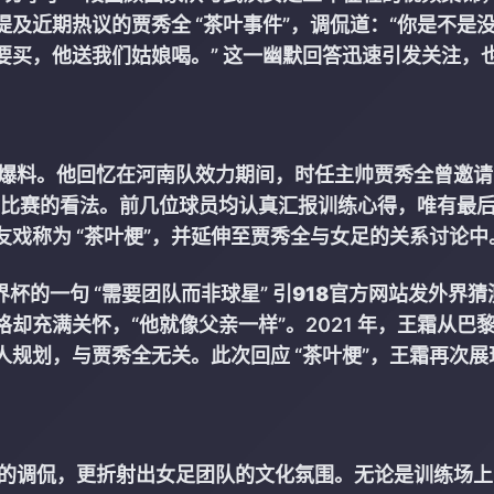
提及近期热议的贾秀全 “茶叶事件”，调侃道：“你是不是
需要买，他送我们姑娘喝。” 这一幽默回答迅速引发关注，
直播爆料。他回忆在河南队效力期间，时任主帅贾秀全曾邀
球员对比赛的看法。前几位球员均认真汇报训练心得，唯有最
友戏称为 “茶叶梗”，并延伸至贾秀全与女足的关系讨论中
界杯的一句 “需要团队而非球星” 引
918官方网站
发外界猜
却充满关怀，“他就像父亲一样”。2021 年，王霜从巴
规划，与贾秀全无关。此次回应 “茶叶梗”，王霜再次展
” 的调侃，更折射出女足团队的文化氛围。无论是训练场