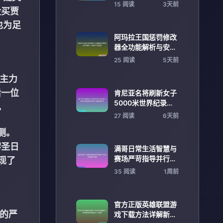
拼搏斩获亚军佳绩
15 阅读
3天前
没买贾
也为足
阿玛拉王国惩罚修改
器全功能解析与安装
使用攻略大全最新下
25 阅读
5天前
载指南
请主力
后一位
肯尼亚名将刷新女子
5000米世界纪录引
。
发田径格局震荡与时
27 阅读
6天前
代新篇章开启
测。
黎圣日
满哥日常生活智慧与
赛场严苛指导并行的
现了
全能教练故事
35 阅读
1周前
官方正版英雄联盟游
上的严
戏下载方法详解新手