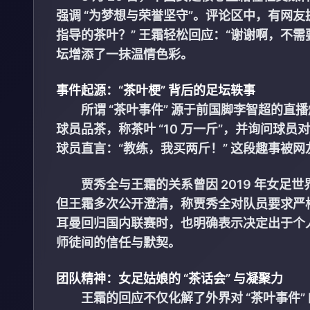
强调 “为梦想与荣誉坚守”。评论区中，有网友
指导的茶叶？” 王霜轻松回应：“谢谢啊，不
坛增添了一抹温情色彩。
事件起源：“茶叶梗” 背后的足坛轶事
所谓 “茶叶事件” 源于前国脚李智超的
球员品茶，称茶叶 “10 万一斤”，并询问
球员直言：“教练，我买两斤！” 这段趣事被网
贾秀全与王霜的关系曾因 2019 年女足世
但王霜多次公开澄清，称贾秀全对队员要求严格
耳曼回归国内联赛时，也明确表示决定出于个人
师徒间的信任与默契。
团队精神：女足姑娘的 “茶话会” 与凝聚力
王霜的回应不仅化解了外界对 “茶叶事件