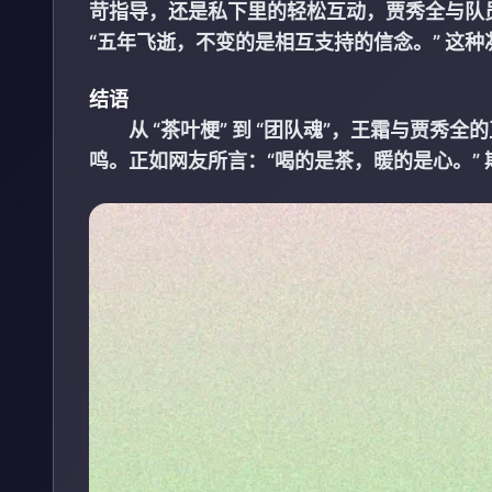
苛指导，还是私下里的轻松互动，贾秀全与队员
“五年飞逝，不变的是相互支持的信念。” 这
结语
从 “茶叶梗” 到 “团队魂”，王霜与贾
鸣。正如网友所言：“喝的是茶，暖的是心。”