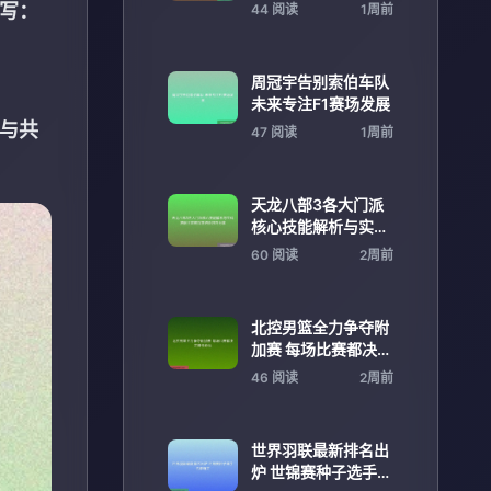
快速安装指南最新平
所写：
44 阅读
1周前
台推荐
周冠宇告别索伯车队
未来专注F1赛场发展
任与共
47 阅读
1周前
天龙八部3各大门派
核心技能解析与实战
搭配全攻略深度进阶
60 阅读
2周前
技巧分享
北控男篮全力争夺附
加赛 每场比赛都决定
晋级命运
46 阅读
2周前
世界羽联最新排名出
炉 世锦赛种子选手名