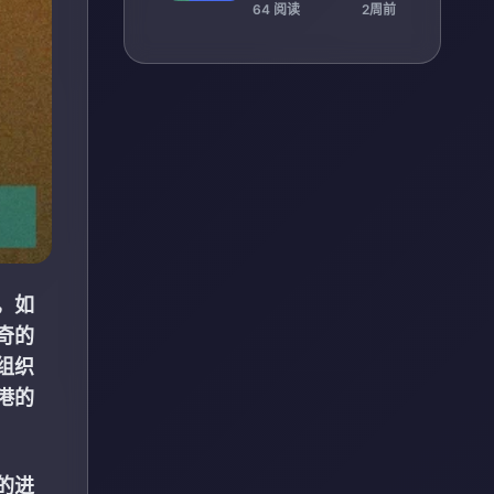
单确定
64 阅读
2周前
，如
奇的
组织
港的
的进