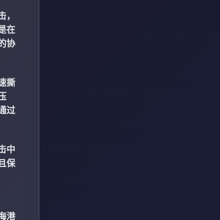
击，
是在
的协
速撕
压
通过
击中
且保
海港