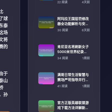
拼搏斩获亚军佳绩
22 阅读
4天前
比
了球
阿玛拉王国惩罚修改
器全功能解析与安装
东泰
使用攻略大全最新下
30 阅读
6天前
这场
载指南
文将
赛的
肯尼亚名将刷新女子
5000米世界纪录引
发田径格局震荡与时
34 阅读
1周前
代新篇章开启
由于
满哥日常生活智慧与
赛场严苛指导并行的
泰山
全能教练故事
41 阅读
1周前
桥
，孙
官方正版英雄联盟游
戏下载方法详解新手