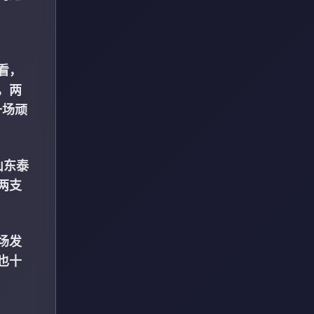
看，
，两
一场顽
山东泰
两支
场发
也十