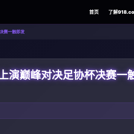
首页
了解
918.c
决赛一触即发
上演巅峰对决足协杯决赛一