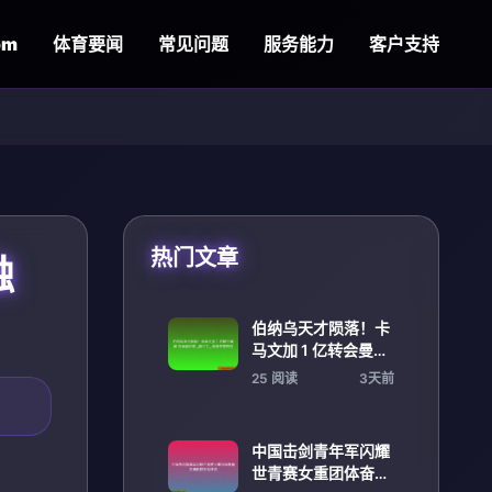
om
体育要闻
常见问题
服务能力
客户支持
热门文章
触
伯纳乌天才陨落！卡
马文加 1 亿转会曼城
瓜迪奥拉成 _救世主_
25 阅读
3天前
再造逆袭神话
中国击剑青年军闪耀
世青赛女重团体奋勇