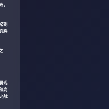
奇，
起到
的胜
之
展现
和高
史战