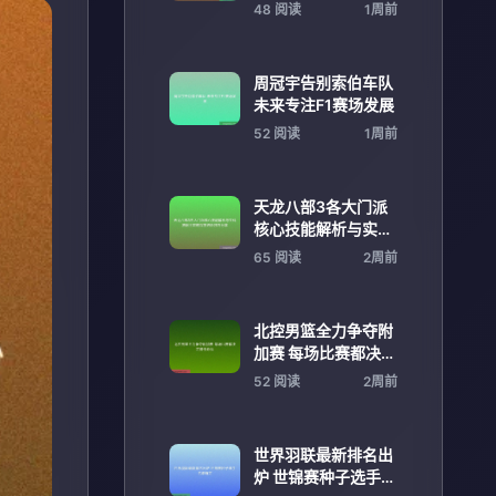
快速安装指南最新平
48 阅读
1周前
台推荐
周冠宇告别索伯车队
未来专注F1赛场发展
52 阅读
1周前
天龙八部3各大门派
核心技能解析与实战
搭配全攻略深度进阶
65 阅读
2周前
技巧分享
北控男篮全力争夺附
加赛 每场比赛都决定
晋级命运
52 阅读
2周前
世界羽联最新排名出
炉 世锦赛种子选手名